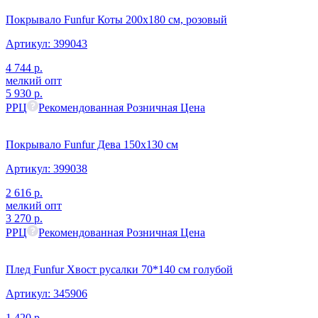
Покрывало Funfur Коты 200х180 см, розовый
Артикул:
399043
4 744
р.
мелкий опт
5 930
р.
РРЦ
Рекомендованная Розничная Цена
Покрывало Funfur Дева 150х130 см
Артикул:
399038
2 616
р.
мелкий опт
3 270
р.
РРЦ
Рекомендованная Розничная Цена
Плед Funfur Хвост русалки 70*140 см голубой
Артикул:
345906
1 420
р.