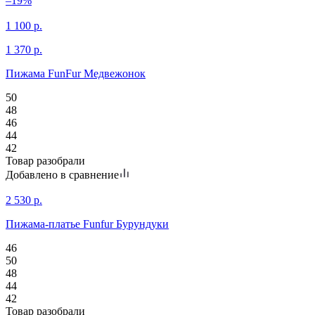
–19%
1 100
р.
1 370
р.
Пижама FunFur Медвежонок
50
48
46
44
42
Товар разобрали
Добавлено в сравнение
2 530
р.
Пижама-платье Funfur Бурундуки
46
50
48
44
42
Товар разобрали