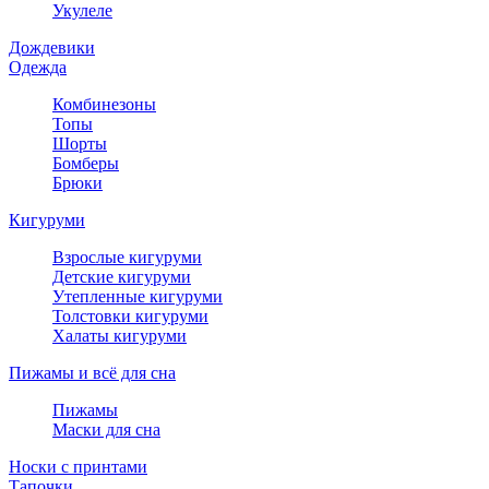
Укулеле
Дождевики
Одежда
Комбинезоны
Топы
Шорты
Бомберы
Брюки
Кигуруми
Взрослые кигуруми
Детские кигуруми
Утепленные кигуруми
Толстовки кигуруми
Халаты кигуруми
Пижамы и всё для сна
Пижамы
Маски для сна
Носки с принтами
Тапочки