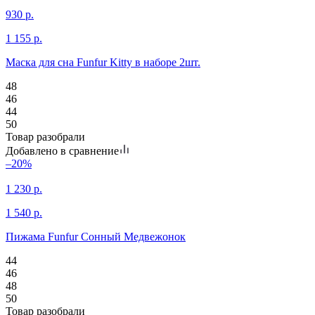
930
р.
1 155
р.
Маска для сна Funfur Kitty в наборе 2шт.
48
46
44
50
Товар разобрали
Добавлено в сравнение
–20%
1 230
р.
1 540
р.
Пижама Funfur Сонный Медвежонок
44
46
48
50
Товар разобрали