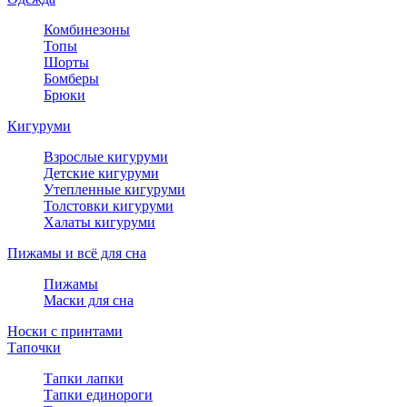
Комбинезоны
Топы
Шорты
Бомберы
Брюки
Кигуруми
Взрослые кигуруми
Детские кигуруми
Утепленные кигуруми
Толстовки кигуруми
Халаты кигуруми
Пижамы и всё для сна
Пижамы
Маски для сна
Носки с принтами
Тапочки
Тапки лапки
Тапки единороги