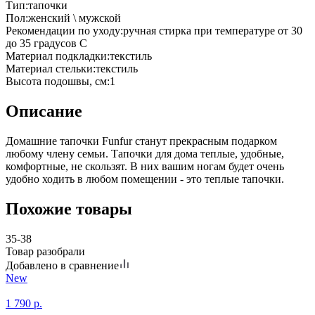
Тип
:
тапочки
Пол
:
женский \ мужской
Рекомендации по уходу
:
ручная стирка при температуре от 30
до 35 градусов С
Материал подкладки
:
текстиль
Материал стельки
:
текстиль
Высота подошвы, см
:
1
Описание
Домашние тапочки Funfur станут прекрасным подарком
любому члену семьи. Тапочки для дома теплые, удобные,
комфортные, не скользят. В них вашим ногам будет очень
удобно ходить в любом помещении - это теплые тапочки.
Похожие товары
35-38
Товар разобрали
Добавлено в сравнение
New
1 790
р.