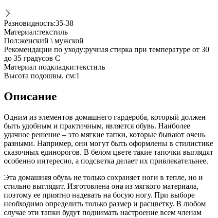
Разновидность
:
35-38
Материал
:
текстиль
Пол
:
женский \ мужской
Рекомендации по уходу
:
ручная стирка при температуре от 30
до 35 градусов С
Материал подкладки
:
текстиль
Высота подошвы, см
:
1
Описание
Одним из элементов домашнего гардероба, который должен
быть удобным и практичным, является обувь. Наиболее
удачное решение – это мягкие тапки, которые бывают очень
разными. Например, они могут быть оформлены в стилистике
сказочных единорогов. В белом цвете такие тапочки выглядят
особенно интересно, а подсветка делает их привлекательнее.
Эта домашняя обувь не только сохраняет ноги в тепле, но и
стильно выглядит. Изготовлена она из мягкого материала,
поэтому ее приятно надевать на босую ногу. При выборе
необходимо определить только размер и расцветку. В любом
случае эти тапки будут поднимать настроение всем членам