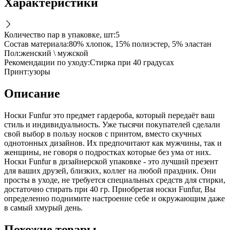
Характеристики
Количество пар в упаковке, шт
:
5
Состав материала
:
80% хлопок, 15% полиэстер, 5% эластан
Пол
:
женский \ мужской
Рекомендации по уходу
:
Стирка при 40 градусах
Принт
:
узоры
Описание
Носки Funfur это предмет гардероба, который передаёт ваш
стиль и индивидуальность. Уже тысячи покупателей сделали
свой выбор в пользу носков с принтом, вместо скучных
однотонных дизайнов. Их предпочитают как мужчины, так и
женщины, не говоря о подростках которые без ума от них.
Носки Funfur в дизайнерской упаковке - это лучший презент
для ваших друзей, близких, коллег на любой праздник. Они
просты в уходе, не требуется специальных средств для стирки,
достаточно стирать при 40 гр. Приобретая носки Funfur, Вы
определенно поднимите настроение себе и окружающим даже
в самый хмурый день.
Похожие товары