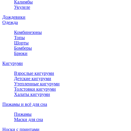
Калимбы
Укулеле
Дождевики
Одежда
Комбинезоны
Топы
Шорты
Бомберы
Брюки
Кигуруми
Взрослые кигуруми
Детские кигуруми
Утепленные кигуруми
Толстовки кигуруми
Халаты кигуруми
Пижамы и всё для сна
Пижамы
Маски для сна
Носки с принтами