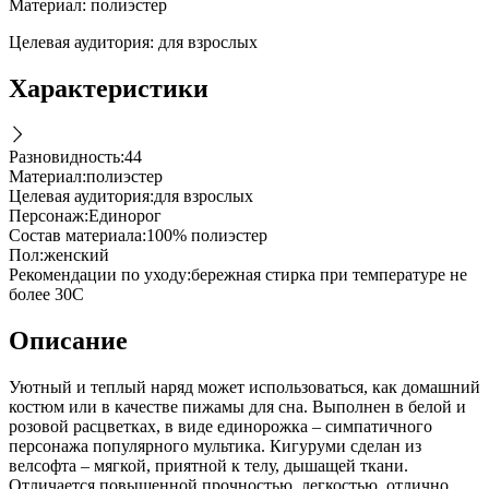
Материал: полиэстер
Целевая аудитория: для взрослых
Характеристики
Разновидность
:
44
Материал
:
полиэстер
Целевая аудитория
:
для взрослых
Персонаж
:
Единорог
Состав материала
:
100% полиэстер
Пол
:
женский
Рекомендации по уходу
:
бережная стирка при температуре не
более 30С
Описание
Уютный и теплый наряд может использоваться, как домашний
костюм или в качестве пижамы для сна. Выполнен в белой и
розовой расцветках, в виде единорожка – симпатичного
персонажа популярного мультика. Кигуруми сделан из
велсофта – мягкой, приятной к телу, дышащей ткани.
Отличается повышенной прочностью, легкостью, отлично