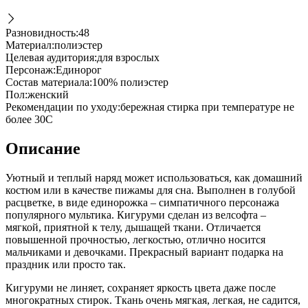
Разновидность
:
48
Материал
:
полиэстер
Целевая аудитория
:
для взрослых
Персонаж
:
Единорог
Состав материала
:
100% полиэстер
Пол
:
женский
Рекомендации по уходу
:
бережная стирка при температуре не
более 30С
Описание
Уютный и теплый наряд может использоваться, как домашний
костюм или в качестве пижамы для сна. Выполнен в голубой
расцветке, в виде единорожка – симпатичного персонажа
популярного мультика. Кигуруми сделан из велсофта –
мягкой, приятной к телу, дышащей ткани. Отличается
повышенной прочностью, легкостью, отлично носится
мальчиками и девочками. Прекрасный вариант подарка на
праздник или просто так.
Кигуруми не линяет, сохраняет яркость цвета даже после
многократных стирок. Ткань очень мягкая, легкая, не садится,