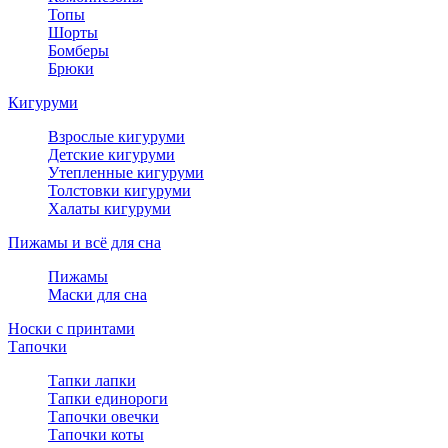
Топы
Шорты
Бомберы
Брюки
Кигуруми
Взрослые кигуруми
Детские кигуруми
Утепленные кигуруми
Толстовки кигуруми
Халаты кигуруми
Пижамы и всё для сна
Пижамы
Маски для сна
Носки с принтами
Тапочки
Тапки лапки
Тапки единороги
Тапочки овечки
Тапочки коты