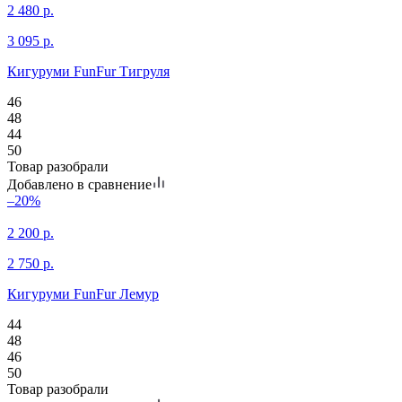
2 480
р.
3 095
р.
Кигуруми FunFur Тигруля
46
48
44
50
Товар разобрали
Добавлено в сравнение
–20%
2 200
р.
2 750
р.
Кигуруми FunFur Лемур
44
48
46
50
Товар разобрали