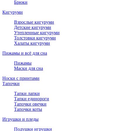
Брюки
Кигуруми
Взрослые кигуруми
Детские кигуруми
Утепленные кигуруми
Толстовки кигуруми
Халаты кигуруми
Пижамы и всё для сна
Пижамы
Маски для сна
Носки с принтами
Тапочки
Тапки лапки
Тапки единороги
Тапочки овечки
Тапочки коты
Игрушки и пледы
Подушки игрушки