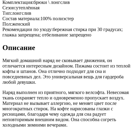
Комплектация
:
брюки \ лонгслив
Сезон
:
утеплённая
Тип
:
лонгслив
Состав материала
:
100% полиэстер
Пол
:
женский
Рекомендации по уходу
:
бережная стирка при 30 градусах;
глажка запрещена; отбеливание запрещено
Описание
Мягкий домашний наряд не сковывает движения, он
отличается интересным дизайном. Пижама состоит из теплой
кофты и штанов. Она отлично подходит для сна и
повседневных дел. Это универсальная вещь для гардероба
любой девушки.
Наряд выполнен из приятного, мягкого велсофта. Невесомая
ткань сохраняет тепло и одновременно пропускает воздух.
Материал не вызывает аллергию, не меняет цвет после
многократных стирок. На кофте нарисованы глазки с
ресницами, благодаря чему одежда для сна радует
неповторимым внешним видом. Она способна согреть
холодными зимними вечерами.