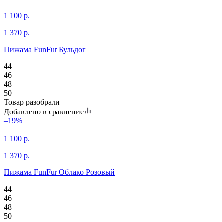
1 100
р.
1 370
р.
Пижама FunFur Бульдог
44
46
48
50
Товар разобрали
Добавлено в сравнение
–19%
1 100
р.
1 370
р.
Пижама FunFur Облако Розовый
44
46
48
50