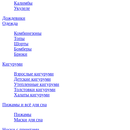
Калимбы
Укулеле
Дождевики
Одежда
Комбинезоны
Топы
Шорты
Бомберы
Брюки
Кигуруми
Взрослые кигуруми
Детские кигуруми
Утепленные кигуруми
Толстовки кигуруми
Халаты кигуруми
Пижамы и всё для сна
Пижамы
Маски для сна
Носки с принтами