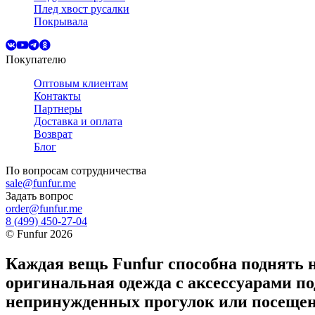
Плед хвост русалки
Покрывала
Покупателю
Оптовым клиентам
Контакты
Партнеры
Доставка и оплата
Возврат
Блог
По вопросам
сотрудничества
sale@funfur.me
Задать вопрос
order@funfur.me
8 (499) 450-27-04
©
Funfur
2026
Каждая вещь Funfur способна поднять 
оригинальная одежда с аксессуарами по
непринужденных прогулок или посещен