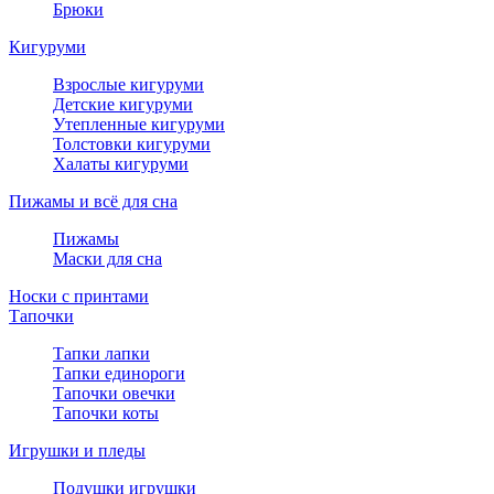
Брюки
Кигуруми
Взрослые кигуруми
Детские кигуруми
Утепленные кигуруми
Толстовки кигуруми
Халаты кигуруми
Пижамы и всё для сна
Пижамы
Маски для сна
Носки с принтами
Тапочки
Тапки лапки
Тапки единороги
Тапочки овечки
Тапочки коты
Игрушки и пледы
Подушки игрушки