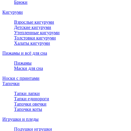
Брюки
Кигуруми
Взрослые кигуруми
Детские кигуруми
Утепленные кигуруми
Толстовки кигуруми
Халаты кигуруми
Пижамы и всё для сна
Пижамы
Маски для сна
Носки с принтами
Тапочки
Тапки лапки
Тапки единороги
Тапочки овечки
Тапочки коты
Игрушки и пледы
Подушки игрушки