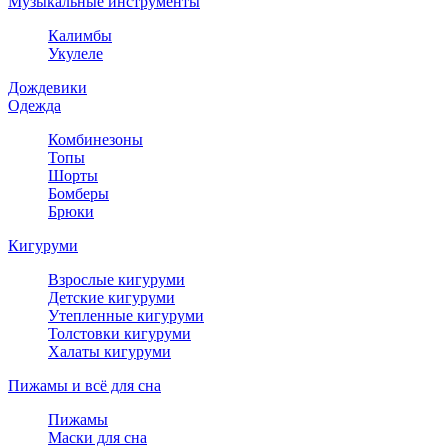
Музыкальные инструменты
Калимбы
Укулеле
Дождевики
Одежда
Комбинезоны
Топы
Шорты
Бомберы
Брюки
Кигуруми
Взрослые кигуруми
Детские кигуруми
Утепленные кигуруми
Толстовки кигуруми
Халаты кигуруми
Пижамы и всё для сна
Пижамы
Маски для сна