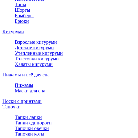
Топы
Шорты
Бомберы
Брюки
Кигуруми
Взрослые кигуруми
Детские кигуруми
Утепленные кигуруми
Толстовки кигуруми
Халаты кигуруми
Пижамы и всё для сна
Пижамы
Маски для сна
Носки с принтами
Тапочки
Тапки лапки
Тапки единороги
Тапочки овечки
Тапочки коты