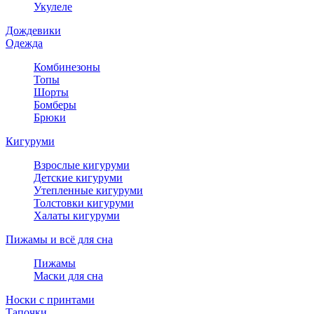
Укулеле
Дождевики
Одежда
Комбинезоны
Топы
Шорты
Бомберы
Брюки
Кигуруми
Взрослые кигуруми
Детские кигуруми
Утепленные кигуруми
Толстовки кигуруми
Халаты кигуруми
Пижамы и всё для сна
Пижамы
Маски для сна
Носки с принтами
Тапочки