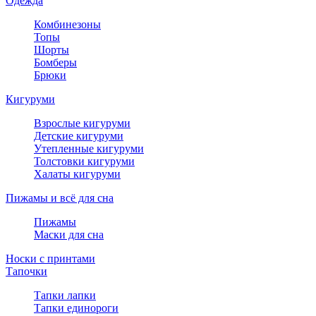
Одежда
Комбинезоны
Топы
Шорты
Бомберы
Брюки
Кигуруми
Взрослые кигуруми
Детские кигуруми
Утепленные кигуруми
Толстовки кигуруми
Халаты кигуруми
Пижамы и всё для сна
Пижамы
Маски для сна
Носки с принтами
Тапочки
Тапки лапки
Тапки единороги