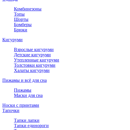
Комбинезоны
Топы
Шорты
Бомберы
Брюки
Кигуруми
Взрослые кигуруми
Детские кигуруми
Утепленные кигуруми
Толстовки кигуруми
Халаты кигуруми
Пижамы и всё для сна
Пижамы
Маски для сна
Носки с принтами
Тапочки
Тапки лапки
Тапки единороги