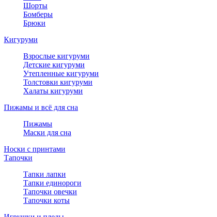
Шорты
Бомберы
Брюки
Кигуруми
Взрослые кигуруми
Детские кигуруми
Утепленные кигуруми
Толстовки кигуруми
Халаты кигуруми
Пижамы и всё для сна
Пижамы
Маски для сна
Носки с принтами
Тапочки
Тапки лапки
Тапки единороги
Тапочки овечки
Тапочки коты
Игрушки и пледы