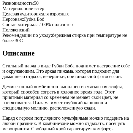
Разновидность
:
50
Материал
:
полиэстер
Целевая аудитория
:
для взрослых
Персонаж
:
Губка Боб
Состав материала
:
100% полиэстер
Пол
:
женский
Рекомендации по уходу
:
бережная стирка при температуре не
более 30С
Описание
Стильный наряд в виде Губки Боба поднимет настроение себе
и окружающим. Это яркая пижама, которая подходит для
домашнего отдыха, вечеринки, оригинальной фотосессии.
Демисезонный комбинезон выполнен из мягкого велсофта,
который способен согреть в холодное время года. Этот
приятный материал со временем не меняет свой цвет, не
растягивается. Пижама имеет глубокий капюшон и
специальную молнию, расположенную сзади.
Наряд с героем популярного мультфильма можно подарить на
любой праздник. В комбинезоне можно отдыхать, посещать
мероприятия. Свободный крой гарантирует комфорт, а