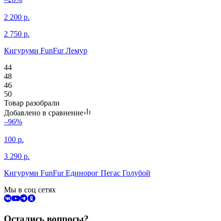
2 200
р.
2 750
р.
Кигуруми FunFur Лемур
44
48
46
50
Товар разобрали
Добавлено в сравнение
–96%
100
р.
3 290
р.
Кигуруми FunFur Единорог Пегас Голубой
Мы в соц сетях
Остались вопросы?