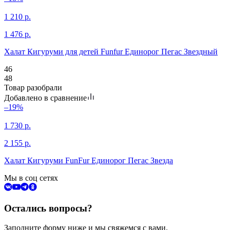
1 210
р.
1 476
р.
Халат Кигуруми для детей Funfur Единорог Пегас Звездный
46
48
Товар разобрали
Добавлено в сравнение
–19%
1 730
р.
2 155
р.
Халат Кигуруми FunFur Единорог Пегас Звезда
Мы в соц сетях
Остались вопросы?
Заполните форму ниже и мы свяжемся с вами.